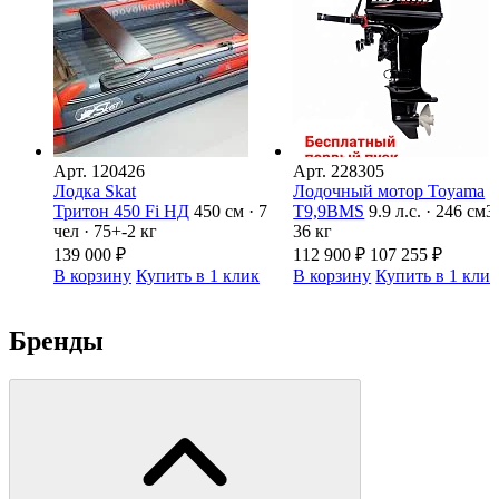
Арт.
120426
Арт.
228305
Лодка Skat
Лодочный мотор Toyama
Тритон 450 Fi НД
450 см · 7
T9,9BMS
9.9 л.с. · 246 см3 
чел · 75+-2 кг
36 кг
139 000
₽
112 900
₽
107 255
₽
В корзину
Купить в 1 клик
В корзину
Купить в 1 кли
Бренды