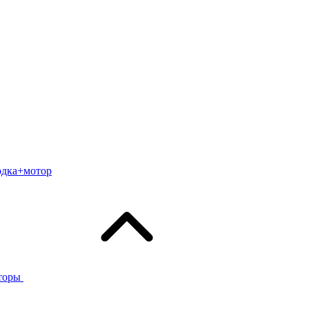
одка+мотор
торы