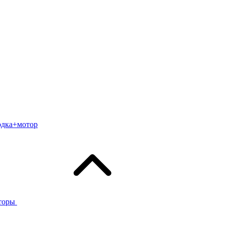
одка+мотор
торы