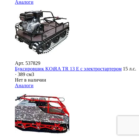
Аналоги
Арт.
537829
Буксировщик KOiRA TR 13 Е с электростартером
15 л.с.
· 389 см3
Нет в наличии
Аналоги