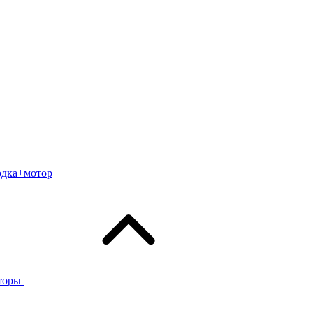
одка+мотор
торы