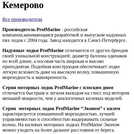
Кемерово
Все производители
Производитель ProfMarine
- российская
компания,занимающаяся разработкой и выпуском надувных
пвх лодок с 2004 года. Завод находится в Санкт-Петербурге.
Надувные лодки ProfMarine
отличаются от других брендов
своей уникальной конструкцией: диаметр баллона одинаков
по всей длине, а носовая часть широкая и высоко
приподнятая. Подобная конструкция обеспечивает лодке
легкую всхожесть даже на высокую волну, повышенную
мореходность и маневренность.
Серия моторных лодок ProfMarine с плоским дном
отличается быстрым и легким выходом на глисс под мотором
меньшей мощности, чем у аналогичных килевых моделей.
Серия моторных лодок ProfMarine “Эконом” с килем
характеризуется повышенной мореходностью, лучшей
управляемостью и способностью выдерживать сильные
волны. На килевых моторных лодках ProfMarine Эконом
можно уходить на более дальние расстояния от берега.