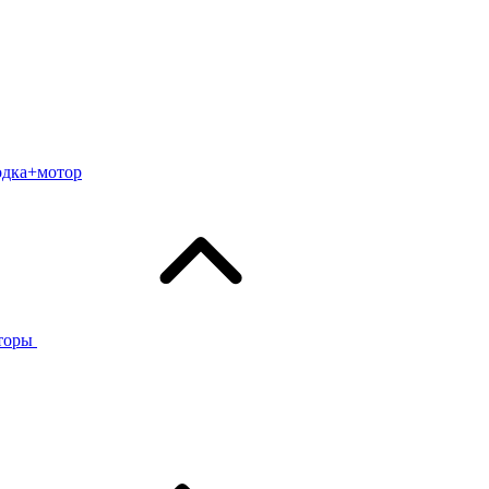
одка+мотор
торы